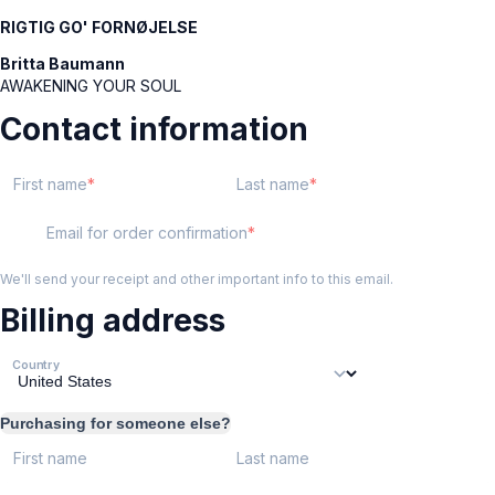
RIGTIG GO' FORNØJELSE
Britta Baumann
AWAKENING YOUR SOUL
Contact information
First name
Last name
Email for order confirmation
We'll send your receipt and other important info to this email.
Billing address
Country
Purchasing for someone else?
First name
Last name