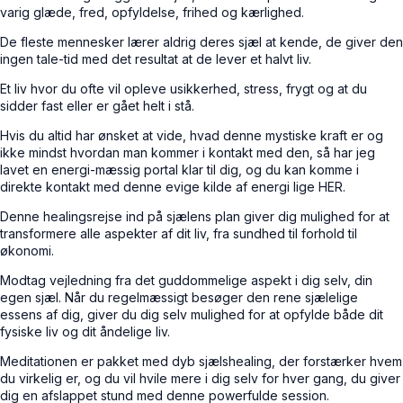
varig glæde, fred, opfyldelse, frihed og kærlighed.
De fleste mennesker lærer aldrig deres sjæl at kende, de giver den
ingen tale-tid med det resultat
at de lever et halvt liv.
Et liv hvor du ofte vil opleve usikkerhed, stress, frygt og at du
sidder fast eller er gået helt i stå.
Hvis du altid har ønsket at vide, hvad denne mystiske kraft er og
ikke mindst
hvordan man kommer i kontakt
med den, så har jeg
lavet en energi-mæssig portal klar til dig, og du kan komme i
direkte kontakt med denne evige kilde af energi lige
HER.
Denne healingsrejse ind på sjælens plan giver dig mulighed for at
transformere
alle aspekter af dit liv
, fra sundhed til forhold til
økonomi.
Modtag vejledning fra det guddommelige aspekt i dig selv, din
egen sjæl. Når du
regelmæssigt besøger den rene sjælelige
essens
af dig, giver du dig selv mulighed for at opfylde både dit
fysiske liv og dit åndelige liv.
Meditationen er pakket med dyb sjælshealing, der forstærker hvem
du virkelig er, og
du vil hvile mere i dig selv
for hver gang, du giver
dig en afslappet stund med denne powerfulde session.